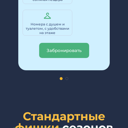
Номера с душем и
туалетом, с удобствами
на
этаже
Забронировать
Стандартные
фишки
сезонов