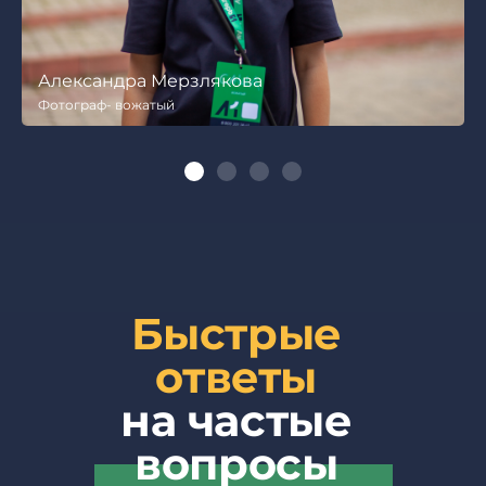
Карина Шашок
Вожатый
Быстрые
ответы
на частые
вопросы