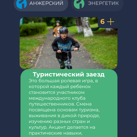
АНЖЕРСКИЙ
ЭНЕРГЕТИК
6
6
Туристический заезд
Это большая ролевая игра, в
ШОУ
(удобства в номере)
которой каждый ребенок
становится участником
Лагерь превращается в
«ШОУ»
с
международного клуба
собственной киностудией,
путешественников. Смена
театром, концертным залом и
посвящена основам туризма,
продюсерским центром.
выживания в дикой природе,
изучению разных стран и
Каждый участник - не просто
культур. Акцент делается на
ребенок, а
«шоу-мейкер»
,
практические навыки,