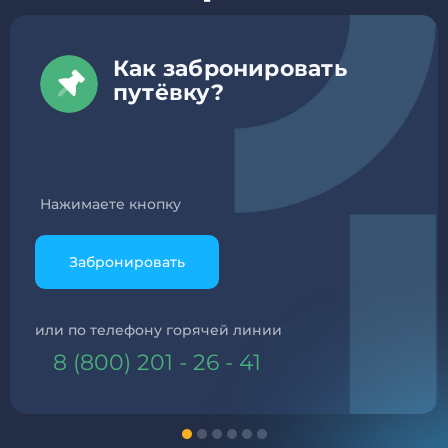
Почему именно
электронный договор?
Мы экономим ваше и наше время на
согласования и
встречи. В нынешнем мире
электронное подписание в
разы удобнее
обычного.
Но не волнуйтесь, электронный договор имеет
такую же юридическую силу, как и обычный. А
с нами всегда можно связаться через сайт,
телефон горячей линии и инстаграм.