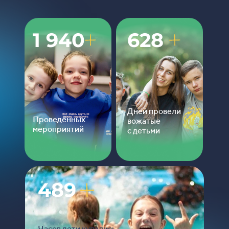
1 940
628
Дней провели
Проведённых
вожатые
мероприятий
с
детьми
489
Часов дети купались