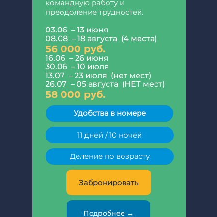
сотрудник креативного
командную работу и
преодоление трудностей.
агентства. Цель - создать и
представить грандиозное шоу
.
03.06 – 13 июня
08.08 – 18 августа (4 места)
03.06 – 13 июня
56 000 руб.
16.06 – 26 июня
16.06 – 26 июня
28.06 – 08 июля
30.06 – 10 июля
10.07 – 20 июля (НЕТ мест)
13.07 – 23 июля (нет мест)
22.07 – 01 августа (НЕТ мест)
26.07 – 05 августа (НЕТ мест)
03.08 – 13 августа (НЕТ мест)
58 000 руб.
59 000 руб.
Удобства в номере
Удобства в номерах
11 дней / 10 ночей
11 дней / 10 ночей
Деление по возрасту
Деление по возрасту
Забронировать
Забронировать
Подробнее →