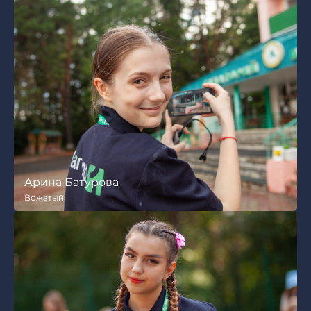
Анастасия Аредакова
Вожатый