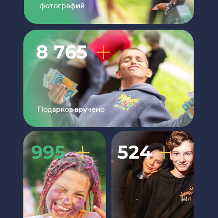
фотографий
8 765
Подарков вручено
995
524